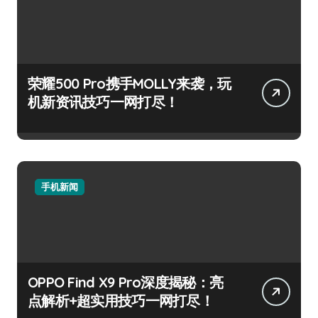
荣耀500 Pro携手MOLLY来袭，玩
机新资讯技巧一网打尽！
手机新闻
OPPO Find X9 Pro深度揭秘：亮
点解析+超实用技巧一网打尽！