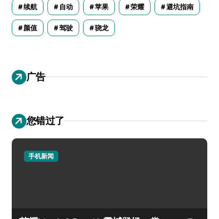
续航
自动
苹果
荣耀
避坑指南
颜值
驾驶
骁龙
广告
您错过了
手机新闻