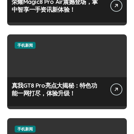
荣耀Magic8 Pro Air震撼登场，掌
中智享一手资讯新体验！
手机新闻
真我GT8 Pro亮点大揭秘：特色功
能一网打尽，体验升级！
手机新闻