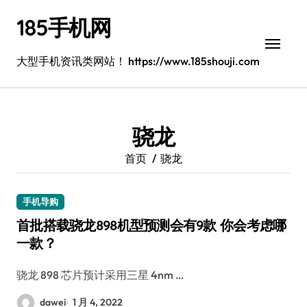
跳
185手机网
转
到
内
大型手机资讯类网站！ https://www.185shouji.com
容
骁龙
首页
骁龙
手机导购
首批搭载骁龙898机型预测会有9款 你会考虑哪
一款？
骁龙 898 芯片预计采用三星 4nm …
dawei
1 月 4, 2022