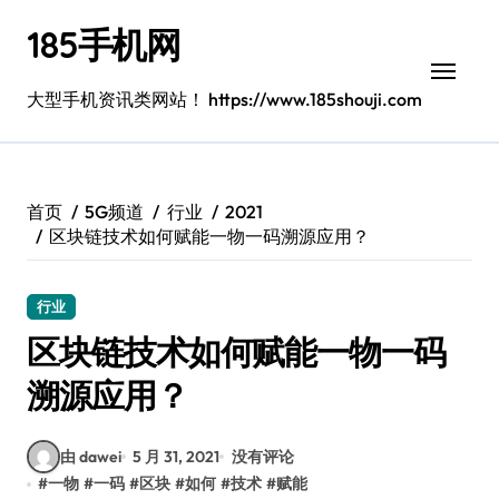
跳
185手机网
转
到
内
大型手机资讯类网站！ https://www.185shouji.com
容
首页
5G频道
行业
2021
区块链技术如何赋能一物一码溯源应用？
行业
区块链技术如何赋能一物一码
溯源应用？
由 dawei
5 月 31, 2021
没有评论
#
一物
#
一码
#
区块
#
如何
#
技术
#
赋能