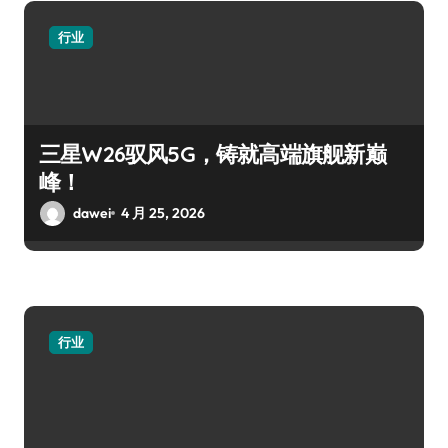
行业
三星W26驭风5G，铸就高端旗舰新巅
峰！
dawei
4 月 25, 2026
行业