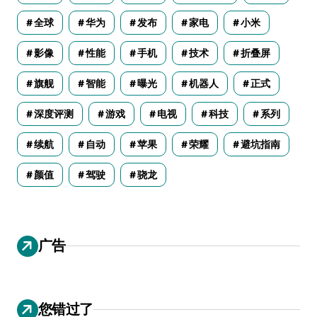
全球
华为
发布
家电
小米
影像
性能
手机
技术
折叠屏
旗舰
智能
曝光
机器人
正式
深度评测
游戏
电视
科技
系列
续航
自动
苹果
荣耀
避坑指南
颜值
驾驶
骁龙
广告
您错过了