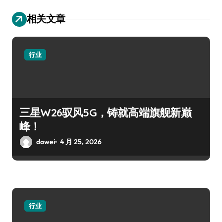
相关文章
行业
三星W26驭风5G，铸就高端旗舰新巅
峰！
dawei
4 月 25, 2026
行业