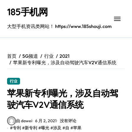
跳
185手机网
转
到
内
大型手机资讯类网站！ https://www.185shouji.com
容
首页
5G频道
行业
2021
苹果新专利曝光，涉及自动驾驶汽车V2V通信系统
行业
苹果新专利曝光，涉及自动驾
驶汽车V2V通信系统
由 dawei
6 月 2, 2021
没有评论
#
专利
#
新专利
#
曝光
#
涉及
#
自
#
苹果