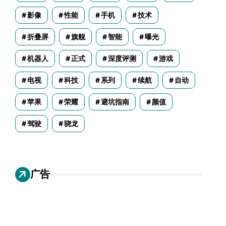
影像
性能
手机
技术
折叠屏
旗舰
智能
曝光
机器人
正式
深度评测
游戏
电视
科技
系列
续航
自动
苹果
荣耀
避坑指南
颜值
驾驶
骁龙
广告