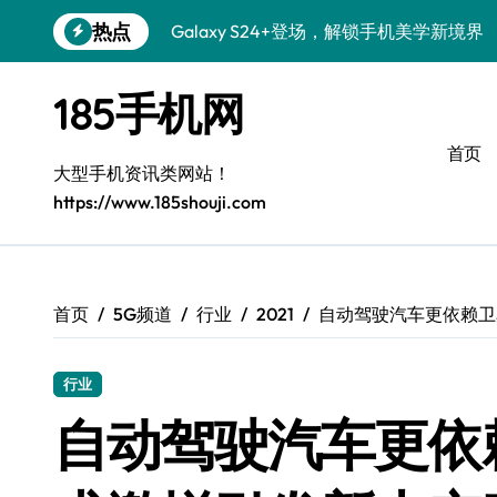
跳
热点
Galaxy S24+登场，解锁手机美学新境界
转
到
S26+颜值暴增！三星机皇美颜秘籍揭秘
内
185手机网
容
Galaxy A56 5G登场，时尚旗舰新标杆！
首页
三星Galaxy S26解锁个性美颜新玩法
大型手机资讯类网站！
https://www.185shouji.com
Galaxy S25个性解锁：炫酷定制全攻略
Galaxy C55 5G焕新秘籍：潮流定制，
Galaxy C55 5G登场，演绎三星美学新巅
首页
5G频道
行业
2021
自动驾驶汽车更依赖卫
Galaxy Z Flip6：折叠时尚，一瞬惊艳
行业
Galaxy S25+闪亮登场，这样打扮秒变焦
自动驾驶汽车更依
S25 Ultra颜值封神！定制主题潮爆登场