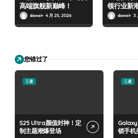
高端旗舰新巅峰！
领行业新
dawei
4 月 25, 2026
dawei
3 
您错过了
三星
三星
S25 Ultra颜值封神！定
Galax
制主题潮爆登场
锁手机