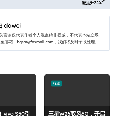
能提升24%
由
dawei
相关言论仅代表作者个人观点绝非权威，不代表本站立场。
：bqsm@foxmail.com，我们将及时予以处理。
行业
vivo S50引
三星W26驭风5G，开启