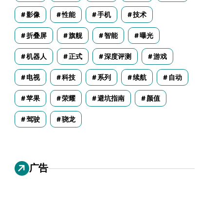
影像
性能
手机
技术
折叠屏
旗舰
智能
曝光
机器人
正式
深度评测
游戏
电视
科技
系列
续航
自动
苹果
荣耀
避坑指南
颜值
驾驶
骁龙
广告