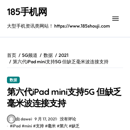
跳
185手机网
转
到
内
大型手机资讯类网站！ https://www.185shouji.com
容
首页
5G频道
数据
2021
第六代iPad mini支持5G 但缺乏毫米波连接支持
数据
第六代iPad mini支持5G 但缺乏
毫米波连接支持
由 dawei
9 月 17, 2021
没有评论
#
iPad
#
mini
#
支持
#
毫米
#
第六
#
缺乏