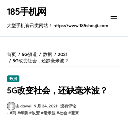
跳
185手机网
转
到
内
大型手机资讯类网站！ https://www.185shouji.com
容
首页
5G频道
数据
2021
5G改变社会，还缺毫米波？
数据
5G改变社会，还缺毫米波？
由 dawei
9 月 24, 2021
没有评论
#
商
#
年前
#
改变
#
毫米波
#
社会
#
迎来