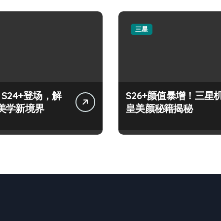
三星
y S24+登场，解
S26+颜值暴增！三星
美学新境界
皇美颜秘籍揭秘