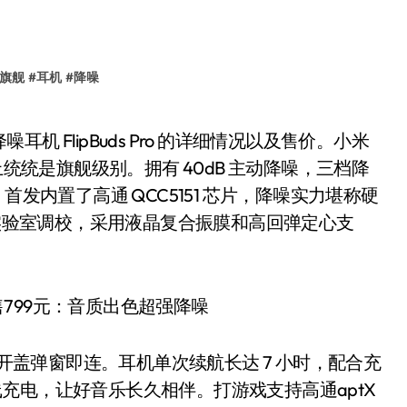
旗舰
#
耳机
#
降噪
上统统是旗舰级别。拥有 40dB 主动降噪，三档降
发内置了高通 QCC5151 芯片，降噪实力堪称硬
频实验室调校，采用液晶复合振膜和高回弹定心支
 开盖弹窗即连。耳机单次续航长达 7 小时，配合充
无线充电，让好音乐长久相伴。打游戏支持高通aptX