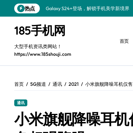
跳
热点
Galaxy S24+登场，解锁手机美学新境界
转
到
S26+颜值暴增！三星机皇美颜秘籍揭秘
内
185手机网
容
Galaxy A56 5G登场，时尚旗舰新标杆！
首页
三星Galaxy S26解锁个性美颜新玩法
大型手机资讯类网站！
https://www.185shouji.com
Galaxy S25个性解锁：炫酷定制全攻略
Galaxy C55 5G焕新秘籍：潮流定制，
Galaxy C55 5G登场，演绎三星美学新巅
首页
5G频道
通讯
2021
小米旗舰降噪耳机仅售
Galaxy Z Flip6：折叠时尚，一瞬惊艳
通讯
Galaxy S25+闪亮登场，这样打扮秒变焦
小米旗舰降噪耳机
S25 Ultra颜值封神！定制主题潮爆登场