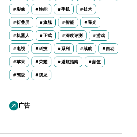
影像
性能
手机
技术
折叠屏
旗舰
智能
曝光
机器人
正式
深度评测
游戏
电视
科技
系列
续航
自动
苹果
荣耀
避坑指南
颜值
驾驶
骁龙
广告