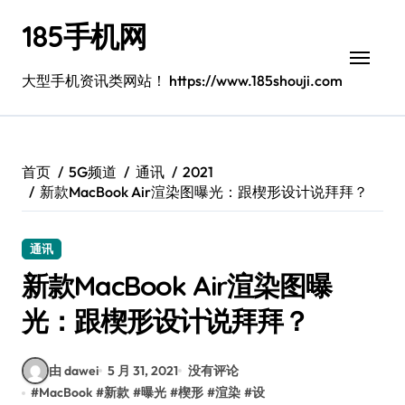
跳
185手机网
转
到
内
大型手机资讯类网站！ https://www.185shouji.com
容
首页
5G频道
通讯
2021
新款MacBook Air渲染图曝光：跟楔形设计说拜拜？
通讯
新款MacBook Air渲染图曝
光：跟楔形设计说拜拜？
由 dawei
5 月 31, 2021
没有评论
#
MacBook
#
新款
#
曝光
#
楔形
#
渲染
#
设