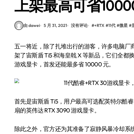
上架最高可省1000
由 dawei
5 月 31, 2021
没有评论
#
+RTX
#
11代
#
微星
#
五一将近，除了扎堆出行的游客，许多电脑厂商也开始了新一年的产品布局。其中微星最近就上
架了宙斯盾 Ti5 和海皇戟 X 等新品，它们全都换
游戏显卡，首发还能最多省 10000 元。
首先是宙斯盾 Ti5，用户最高可选配英特尔酷睿 i9
扇的英伟达 RTX 3090 游戏显卡。
除此之外，官方还为其准备了寂静风暴冷却系统、2.5G