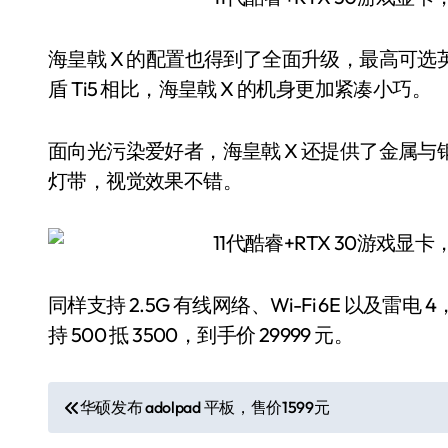
海皇戟 X 的配置也得到了全面升级，最高可选英特尔 i
盾 Ti5 相比，海皇戟 X 的机身更加紧凑小巧。
面向光污染爱好者，海皇戟 X 还提供了金属与
灯带，视觉效果不错。
同样支持 2.5G 有线网络、Wi-Fi 6E 以及雷电
持 500 抵 3500，到手价 29999 元。
文
华硕发布 adolpad 平板，售价1599元
章