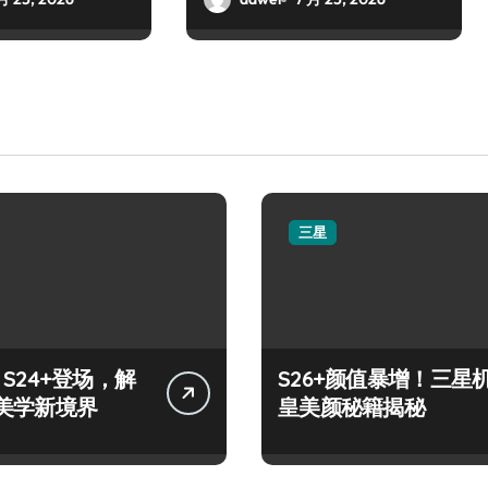
三星
y S24+登场，解
S26+颜值暴增！三星
美学新境界
皇美颜秘籍揭秘