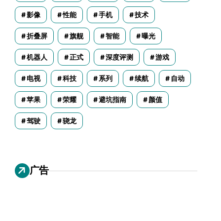
影像
性能
手机
技术
折叠屏
旗舰
智能
曝光
机器人
正式
深度评测
游戏
电视
科技
系列
续航
自动
苹果
荣耀
避坑指南
颜值
驾驶
骁龙
广告