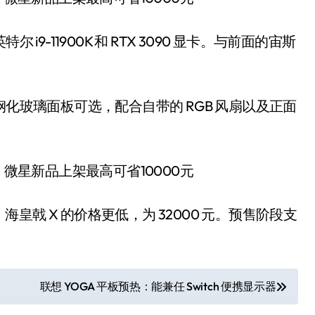
9-11900K 和 RTX 3090 显卡。与前面的宙斯
钢化玻璃面板可选，配合自带的 RGB 风扇以及正面
 4，海皇戟 X 的价格更低，为 32000 元。预售阶段支
联想 YOGA 平板预热：能兼任 Switch 便携显示器