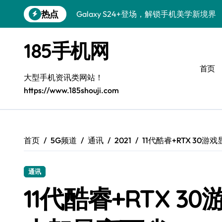
跳
热点
Galaxy S24+登场，解锁手机美学新境界
转
到
S26+颜值暴增！三星机皇美颜秘籍揭秘
内
185手机网
容
Galaxy A56 5G登场，时尚旗舰新标杆！
首页
三星Galaxy S26解锁个性美颜新玩法
大型手机资讯类网站！
https://www.185shouji.com
Galaxy S25个性解锁：炫酷定制全攻略
Galaxy C55 5G焕新秘籍：潮流定制，
Galaxy C55 5G登场，演绎三星美学新巅
首页
5G频道
通讯
2021
11代酷睿+RTX 30
Galaxy Z Flip6：折叠时尚，一瞬惊艳
通讯
Galaxy S25+闪亮登场，这样打扮秒变焦
11代酷睿+RTX 
S25 Ultra颜值封神！定制主题潮爆登场