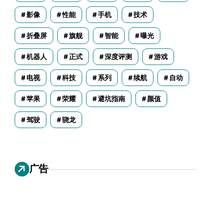
影像
性能
手机
技术
折叠屏
旗舰
智能
曝光
机器人
正式
深度评测
游戏
电视
科技
系列
续航
自动
苹果
荣耀
避坑指南
颜值
驾驶
骁龙
广告