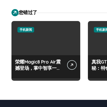
您错过了
手机新闻
手机新
荣耀Magic8 Pro Air震
真我GT
撼登场，掌中智享一手
秘：特
资讯新体验！
尽，体