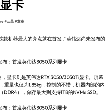
列显卡
ey
#
三星
#
发布
则是英伟达RTX 3050/3050Ti显卡。屏幕
7mm，重量也仅为1.85kg，控制的不错，机器内部的内
DR4），储存最大则支持1TB的NVMe SSD。