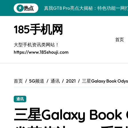
跳
热点
真我GT8 Pro亮点大揭秘：特色功能一
转
到
荣耀500 Pro携手MOLLY来袭，玩机
内
185手机网
容
OPPO Find X9 Pro深度揭秘：亮点
首页
vivo S50 Pro mini来袭：小屏旗舰，
大型手机资讯类网站！
https://www.185shouji.com
REDMI K90深度揭秘：超强配置亮点，
三星W26重磅来袭！速览资讯，畅享前沿
iPhone 17e重磅来袭：性能配置双飞跃
首页
5G频道
通讯
2021
三星Galaxy Book 
华为nova 15 Ultra新功能解锁，限时优
通讯
三星Galaxy Z Fold7：掌中折叠，创
三星Galaxy Boo
荣耀Magic8 Pro Air震撼登场，掌中