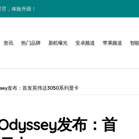
网打尽，体验升级！
新资讯技巧一网打尽！
解析+超实用技巧一网打尽！
资讯
热门品牌
新机曝光
安卓频道
苹果频道
智
重塑掌心极致体验！
一文全掌握！
智能科技新体验！
，速览升级亮点！
Odyssey发布：首发英伟达3050系列显卡
惠速来把握！
新科技引领未来新体验！
k Odyssey发布：首
智享一手资讯新体验！