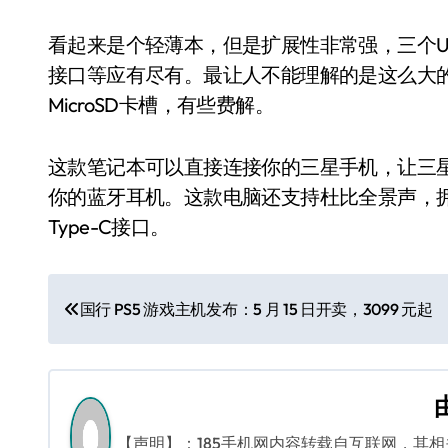
看起来是个轻薄本，但是扩展性非常强，三个USB3
接口等应有尽有。最让人不能理解的是这么大
MicroSD卡槽，有些费解。
这款笔记本可以直接连接你的三星手机，让三星Ga
你的蓝牙耳机。这款电脑还支持杜比全景声，拥有8
Type-C接口。
文
国行 PS5 游戏主机发布：5 月 15 日开卖，3099 元起
章
导
航
【声明】：185手机网内容转载自互联网，其