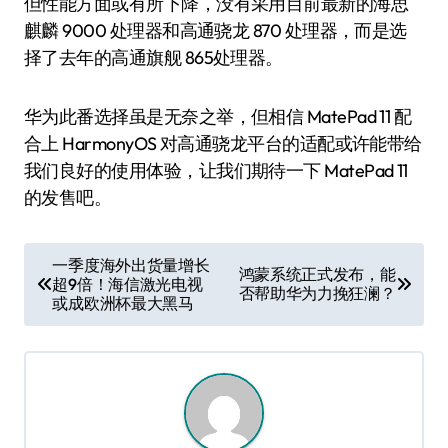
但性能方面或有所下降，没有采用目前最新的海思
麒麟 9000 处理器和高通骁龙 870 处理器，而是选
择了去年的高通旗舰 865处理器。
华为此番选择虽是无奈之举，但相信 MatePad 11 配
合上 HarmonyOS 对高通骁龙平台的适配或许能带给
我们良好的使用体验，让我们期待一下 MatePad 11
的发售吧。
文
一季度海外出货量增长
鸿蒙系统正式发布，能
超9倍！海信激光电视
章
否帮助华为力挽狂澜？
或成欧洲杯最大黑马
导
航