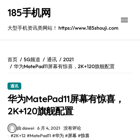
跳
185手机网
转
到
内
大型手机资讯类网站！ https://www.185shouji.com
容
首页
5G频道
通讯
2021
华为MatePad11屏幕有惊喜，2K+120旗舰配置
通讯
华为MatePad11屏幕有惊喜，
2K+120旗舰配置
由 dawei
6 月 4, 2021
没有评论
#
2K+12
#
MatePad11
#
华为
#
屏幕
#
惊喜