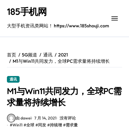
跳
185手机网
转
到
内
大型手机资讯类网站！ https://www.185shouji.com
容
首页
5G频道
通讯
2021
M1与Win11共同发力，全球PC需求量将持续增长
通讯
M1与Win11共同发力，全球PC需
求量将持续增长
由 dawei
7 月 14, 2021
没有评论
#
Win11
#
全球
#
同发
#
持续增
#
需求量