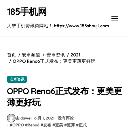
跳
185手机网
转
到
内
大型手机资讯类网站！ https://www.185shouji.com
容
首页
安卓频道
安卓资讯
2021
OPPO Reno6正式发布：更美更薄更好玩
安卓资讯
OPPO Reno6正式发布：更美更
薄更好玩
由 dawei
6 月 1, 2021
没有评论
#
OPPO
#
Reno6
#
发布
#
更美
#
更薄
#
正式