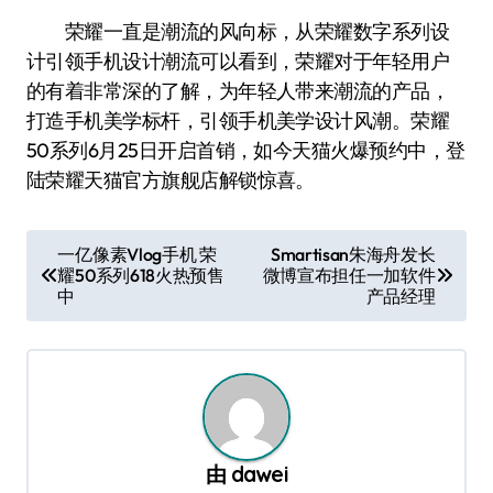
荣耀一直是潮流的风向标，从荣耀数字系列设
计引领手机设计潮流可以看到，荣耀对于年轻用户
的有着非常深的了解，为年轻人带来潮流的产品，
打造手机美学标杆，引领手机美学设计风潮。荣耀
50系列6月25日开启首销，如今天猫火爆预约中，登
陆荣耀天猫官方旗舰店解锁惊喜。
文
一亿像素Vlog手机 荣
Smartisan朱海舟发长
耀50系列618火热预售
微博宣布担任一加软件
章
中
产品经理
导
航
由
dawei