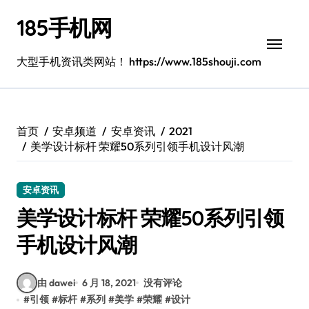
跳
185手机网
转
到
内
大型手机资讯类网站！ https://www.185shouji.com
容
首页
安卓频道
安卓资讯
2021
美学设计标杆 荣耀50系列引领手机设计风潮
安卓资讯
美学设计标杆 荣耀50系列引领
手机设计风潮
由 dawei
6 月 18, 2021
没有评论
#
引领
#
标杆
#
系列
#
美学
#
荣耀
#
设计