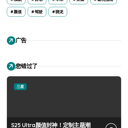
颜值
驾驶
骁龙
广告
您错过了
三星
S25 Ultra颜值封神！定制主题潮