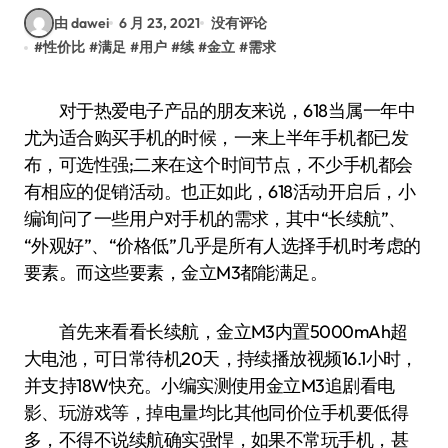
由 dawei
6 月 23, 2021
没有评论
#
性价比
#
满足
#
用户
#
续
#
金立
#
需求
对于热爱电子产品的朋友来说，618当属一年中
尤为适合购买手机的时候，一来上半年手机都已发
布，可选性强;二来在这个时间节点，不少手机都会
有相应的促销活动。也正如此，618活动开启后，小
编询问了一些用户对手机的需求，其中“长续航”、
“外观好”、“价格低”几乎是所有人选择手机时考虑的
要素。而这些要素，金立M3都能满足。
首先来看看长续航，金立M3内置5000mAh超
大电池，可日常待机20天，持续播放视频16.1小时，
并支持18W快充。小编实测使用金立M3追剧看电
影、玩游戏等，掉电量均比其他同价位手机要低得
多，不得不说续航确实强悍，如果不常玩手机，甚