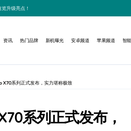
，速览升级亮点！
惠速来把握！
新科技引领未来新体验！
资讯
热门品牌
新机曝光
安卓频道
苹果频道
智
新，重塑手机新体验！
资讯即刻畅享！
实用功能！
，一机览尽未来风！
vo X70系列正式发布，实力堪称极致
用信息新体验！
一文全掌握！
 X70系列正式发布，