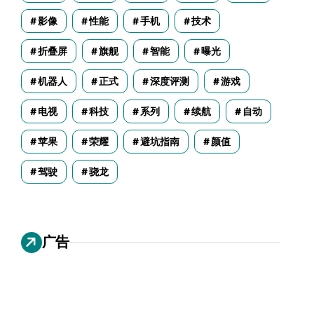
影像
性能
手机
技术
折叠屏
旗舰
智能
曝光
机器人
正式
深度评测
游戏
电视
科技
系列
续航
自动
苹果
荣耀
避坑指南
颜值
驾驶
骁龙
广告