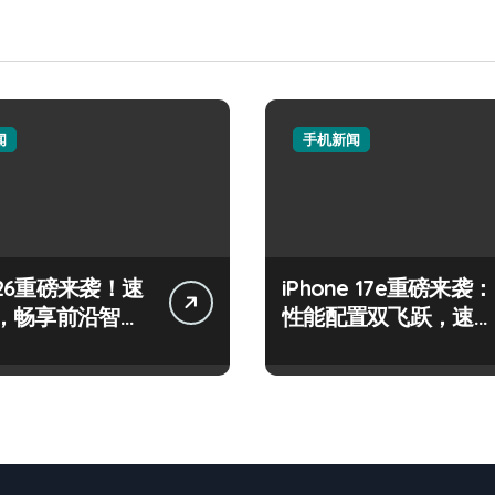
闻
手机新闻
26重磅来袭！速
iPhone 17e重磅来袭：
，畅享前沿智能
性能配置双飞跃，速览
体验！
升级亮点！