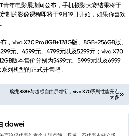
ST青年电影展期间公布，手机摄影大赛结果将于
系列手机定制的影像课程即将于9月19日开始，如果你喜欢
过。
o X70 Pro 8GB+128G版、8GB+256GB版、
299元、4599元、4799元以及5299元；vivo X70
B+512GB版本售价分别为5499元、5999元以及6999
下这款系列机型的正式开售吧。
骁龙888+与超感自由屏领衔，vivo X70系列性能亮点
太多
由
dawei
相关言论仅代表作者个人观点绝非权威，不代表本站立场。