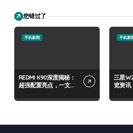
您错过了
手机新闻
手机新
REDMI K90深度揭秘：
三星W
超强配置亮点，一文全
览资讯
掌握！
科技新