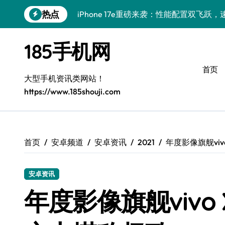
跳
热点
iPhone 17e重磅来袭：性能配置双飞跃
转
到
华为nova 15 Ultra新功能解锁，限时优
内
185手机网
容
三星Galaxy Z Fold7：掌中折叠，创
首页
三星Galaxy Z Fold7来袭：折叠屏革
大型手机资讯类网站！
https://www.185shouji.com
荣耀WIN RT资讯速递：掌中一机，新鲜
小米17重磅来袭！速览最新动态，解锁超
小米17 Ultra震撼来袭：前沿科技汇聚
首页
安卓频道
安卓资讯
2021
年度影像旗舰vi
荣耀WIN RT资讯速递来袭，一机掌控实
安卓资讯
REDMI K90深度揭秘：超强配置亮点，
年度影像旗舰vivo