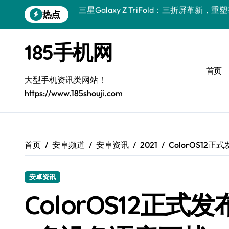
跳
热点
小米17 Pro震撼来袭，实用功能大揭秘速
转
到
三星Galaxy S26震撼来袭：创新科技
内
185手机网
容
三星Galaxy Z Fold7抢先揭秘！手机管
首页
S25 Ultra颜值封神！定制主题潮爆登场
大型手机资讯类网站！
https://www.185shouji.com
Galaxy S24+登场，解锁手机美学新境界
S26+颜值暴增！三星机皇美颜秘籍揭秘
Galaxy A56 5G登场，时尚旗舰新标杆！
首页
安卓频道
安卓资讯
2021
ColorOS1
三星Galaxy S26解锁个性美颜新玩法
安卓资讯
vivo S50新功能大揭秘，优惠加持高效
ColorOS12正