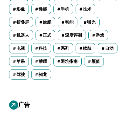
影像
性能
手机
技术
折叠屏
旗舰
智能
曝光
机器人
正式
深度评测
游戏
电视
科技
系列
续航
自动
苹果
荣耀
避坑指南
颜值
驾驶
骁龙
广告