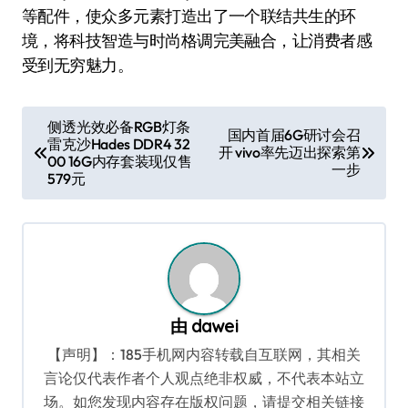
等配件，使众多元素打造出了一个联结共生的环
境，将科技智造与时尚格调完美融合，让消费者感
受到无穷魅力。
文
侧透光效必备RGB灯条
国内首届6G研讨会召
雷克沙Hades DDR4 32
章
开 vivo率先迈出探索第
00 16G内存套装现仅售
一步
导
579元
航
由
dawei
【声明】：185手机网内容转载自互联网，其相关
言论仅代表作者个人观点绝非权威，不代表本站立
场。如您发现内容存在版权问题，请提交相关链接