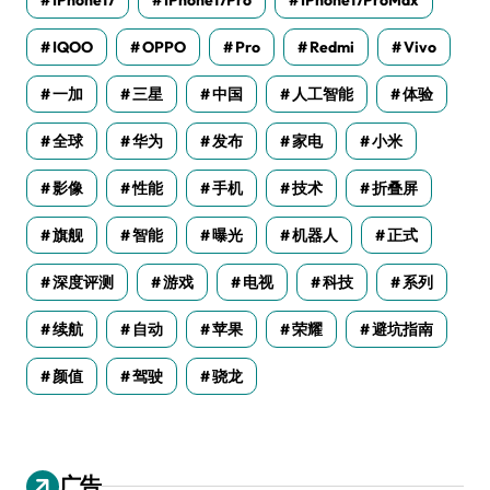
IQOO
OPPO
Pro
Redmi
Vivo
一加
三星
中国
人工智能
体验
全球
华为
发布
家电
小米
影像
性能
手机
技术
折叠屏
旗舰
智能
曝光
机器人
正式
深度评测
游戏
电视
科技
系列
续航
自动
苹果
荣耀
避坑指南
颜值
驾驶
骁龙
广告