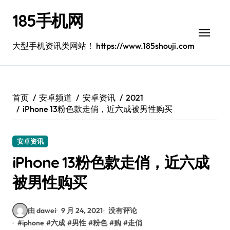
跳
185手机网
转
到
内
大型手机资讯类网站！ https://www.185shouji.com
容
首页
安卓频道
安卓资讯
2021
iPhone 13粉色款走俏，近六成被男性购买
安卓资讯
iPhone 13粉色款走俏，近六成
被男性购买
由 dawei
9 月 24, 2021
没有评论
#
iphone
#
六成
#
男性
#
粉色
#
购
#
走俏