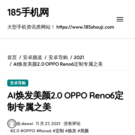
跳
185手机网
转
到
内
大型手机资讯类网站！ https://www.185shouji.com
容
首页
安卓频道
安卓导购
2021
AI焕发美颜2.0 OPPO Reno6定制专属之美
安卓导购
AI焕发美颜2.0 OPPO Reno6定
制专属之美
由 dawei
11 月 27, 2021
没有评论
#
2.0
#
OPPO
#
Reno6
#
定制
#
焕发
#
美颜