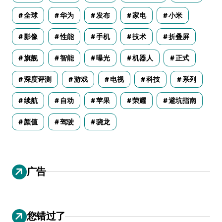
全球
华为
发布
家电
小米
影像
性能
手机
技术
折叠屏
旗舰
智能
曝光
机器人
正式
深度评测
游戏
电视
科技
系列
续航
自动
苹果
荣耀
避坑指南
颜值
驾驶
骁龙
广告
您错过了