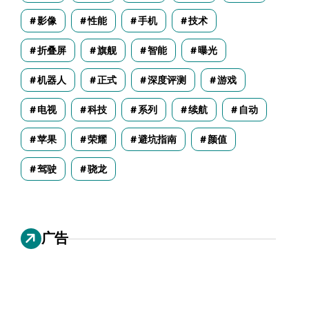
影像
性能
手机
技术
折叠屏
旗舰
智能
曝光
机器人
正式
深度评测
游戏
电视
科技
系列
续航
自动
苹果
荣耀
避坑指南
颜值
驾驶
骁龙
广告