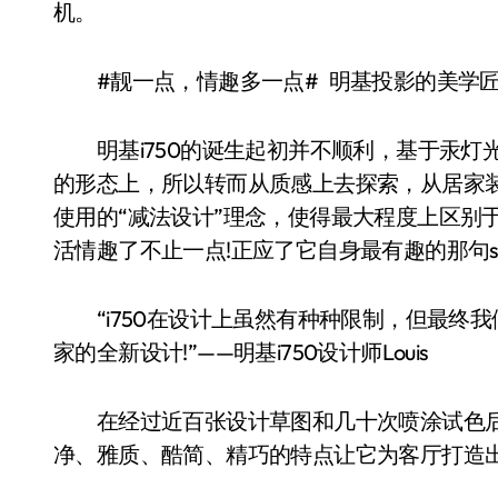
机。
#靓一点，情趣多一点# 明基投影的美学
明基i750的诞生起初并不顺利，基于汞灯
的形态上，所以转而从质感上去探索，从居家
使用的“减法设计”理念，使得最大程度上区别于
活情趣了不止一点!正应了它自身最有趣的那句sl
“i750在设计上虽然有种种限制，但最终
家的全新设计!”——明基i750设计师Louis
在经过近百张设计草图和几十次喷涂试色后
净、雅质、酷简、精巧的特点让它为客厅打造