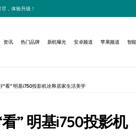
网打尽，体验升级！
新资讯技巧一网打尽！
解析+超实用技巧一网打尽！
资讯
热门品牌
新机曝光
安卓频道
苹果频道
智
重塑掌心极致体验！
一文全掌握！
智能科技新体验！
，速览升级亮点！
“看” 明基i750投影机诠释居家生活美学
惠速来把握！
新科技引领未来新体验！
” 明基i750投影机
智享一手资讯新体验！