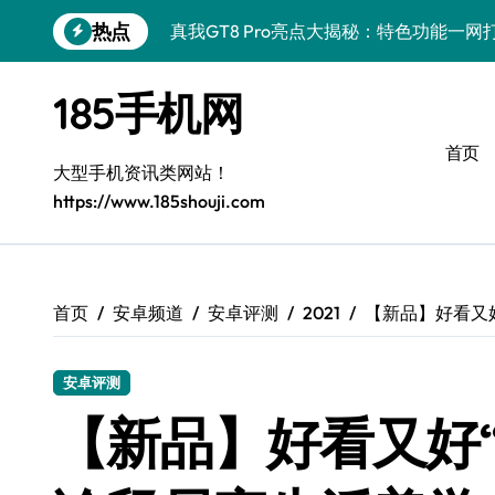
跳
热点
真我GT8 Pro亮点大揭秘：特色功能一
转
到
荣耀500 Pro携手MOLLY来袭，玩机
内
185手机网
容
OPPO Find X9 Pro深度揭秘：亮点
首页
vivo S50 Pro mini来袭：小屏旗舰，
大型手机资讯类网站！
https://www.185shouji.com
REDMI K90深度揭秘：超强配置亮点，
三星W26重磅来袭！速览资讯，畅享前沿
iPhone 17e重磅来袭：性能配置双飞跃
首页
安卓频道
安卓评测
2021
【新品】好看又好
华为nova 15 Ultra新功能解锁，限时优
安卓评测
三星Galaxy Z Fold7：掌中折叠，创
【新品】好看又好“看
荣耀Magic8 Pro Air震撼登场，掌中