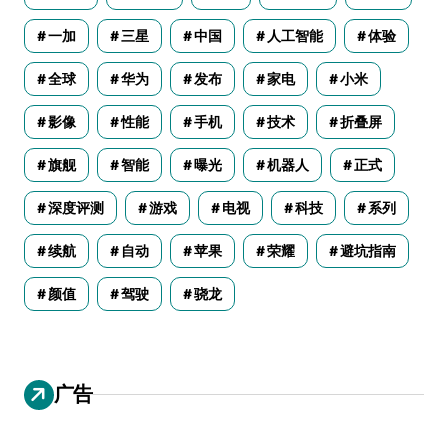
一加
三星
中国
人工智能
体验
全球
华为
发布
家电
小米
影像
性能
手机
技术
折叠屏
旗舰
智能
曝光
机器人
正式
深度评测
游戏
电视
科技
系列
续航
自动
苹果
荣耀
避坑指南
颜值
驾驶
骁龙
广告