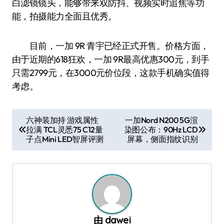
白滤镜镜头，能够带来双防抖、视频实时追焦等功
能，拍摄能力全面且优秀。
目前，一加 9R 青宇已经正式开售。价格方面，
由于近期的618狂欢，一加 9R最高优惠300元，到手
只需2799元，在3000元价位段，这款手机确实值得
考虑。
文
六神装加持 游戏属性
一加Nord N200 5G渲
拉满 TCL灵悉75 C12量
染图公布：90Hz LCD
章
子点Mini LED智屏评测
屏幕，侧面指纹识别
导
航
由
dawei