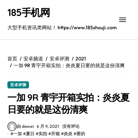
跳
185手机网
转
到
内
大型手机资讯类网站！ https://www.185shouji.com
容
首页
安卓频道
安卓评测
2021
一加 9R 青宇开箱实拍：炎炎夏日要的就是这份清爽
安卓评测
一加 9R 青宇开箱实拍：炎炎夏
日要的就是这份清爽
由 dawei
6 月 9, 2021
没有评论
#
一加
#
夏日
#
实拍
#
开箱
#
炎炎
#
要的