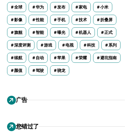
全球
华为
发布
家电
小米
影像
性能
手机
技术
折叠屏
旗舰
智能
曝光
机器人
正式
深度评测
游戏
电视
科技
系列
续航
自动
苹果
荣耀
避坑指南
颜值
驾驶
骁龙
广告
您错过了