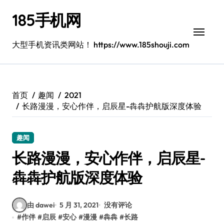
跳
185手机网
转
到
内
大型手机资讯类网站！ https://www.185shouji.com
容
首页
趣闻
2021
长路漫漫，安心作伴，启辰星-犇犇护航版深度体验
趣闻
长路漫漫，安心作伴，启辰星-
犇犇护航版深度体验
由 dawei
5 月 31, 2021
没有评论
#
作伴
#
启辰
#
安心
#
漫漫
#
犇犇
#
长路