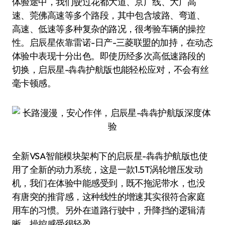
体验途中，我们驶过花都大道、京广线、大广高
速、莞佛高速等多个路段，其中包含坡路、弯道、
高速、低速等多种复杂的路况，很考验车辆的操控
性。启辰星依靠雷诺-日产-三菱联盟的加持，在动态
体验中表现十分出色。即使历经多次高低速路段的
切换，启辰星-犇犇护航版也能轻松应对，不会有丝
毫卡顿感。
全新VSA智能模块架构下的启辰星-犇犇护航版也使
用了全新的动力系统，这是一款1.5T涡轮增压发动
机，我们在体验中能感受到，既不拖泥带水，也没
有唐突的推背感，这种线性的增速其实很符合家庭
用车的习惯。另外在道路行驶中，升降挡的逻辑清
晰，操控感受很轻盈。