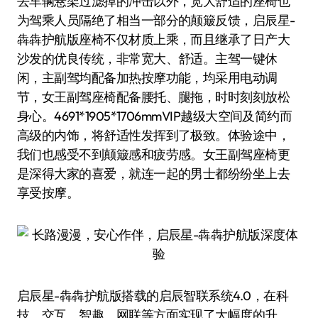
去车辆悬架过滤掉的冲击以外，宽大舒适的座椅也
为驾乘人员隔绝了相当一部分的颠簸反馈，启辰星-
犇犇护航版座椅不仅材质上乘，而且继承了日产大
沙发的优良传统，非常宽大、舒适。主驾一键休
闲，主副驾均配备加热按摩功能，均采用电动调
节，女王副驾座椅配备腰托、腿拖，时时刻刻放松
身心。4691*1905*1706mmVIP越级大空间及简约而
高级的内饰，将舒适性发挥到了极致。体验途中，
我们也感受不到颠簸感和疲劳感。女王副驾座椅更
是深得大家的喜爱，就连一起的男士都纷纷坐上去
享受按摩。
启辰星-犇犇护航版搭载的启辰智联系统4.0，在科
技、交互、智趣、网联等方面实现了大幅度的升