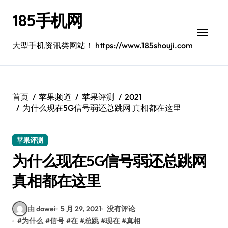
跳
185手机网
转
到
内
大型手机资讯类网站！ https://www.185shouji.com
容
首页
苹果频道
苹果评测
2021
为什么现在5G信号弱还总跳网 真相都在这里
苹果评测
为什么现在5G信号弱还总跳网
真相都在这里
由 dawei
5 月 29, 2021
没有评论
#
为什么
#
信号
#
在
#
总跳
#
现在
#
真相