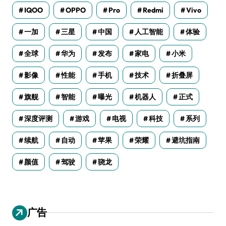
IQOO
OPPO
Pro
Redmi
Vivo
一加
三星
中国
人工智能
体验
全球
华为
发布
家电
小米
影像
性能
手机
技术
折叠屏
旗舰
智能
曝光
机器人
正式
深度评测
游戏
电视
科技
系列
续航
自动
苹果
荣耀
避坑指南
颜值
驾驶
骁龙
广告