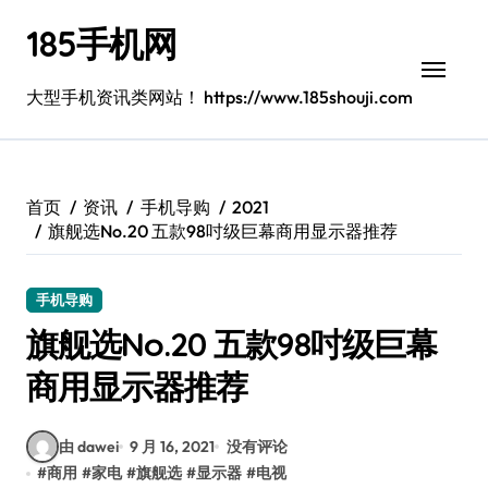
跳
185手机网
转
到
内
大型手机资讯类网站！ https://www.185shouji.com
容
首页
资讯
手机导购
2021
旗舰选No.20 五款98吋级巨幕商用显示器推荐
手机导购
旗舰选No.20 五款98吋级巨幕
商用显示器推荐
由 dawei
9 月 16, 2021
没有评论
#
商用
#
家电
#
旗舰选
#
显示器
#
电视