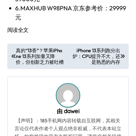
6.MAXHUB W98PNA 京东参考价：29999
元
阅读全文
文
真的“13香”？苹果iPho
iPhone 13系列跑分出
ne 13系列加量又降
炉：CPU提升不大，还
章
价，但创新乏力被吐槽
是熟悉的内存
导
航
由
dawei
【声明】：185手机网内容转载自互联网，其相关
言论仅代表作者个人观点绝非权威，不代表本站立