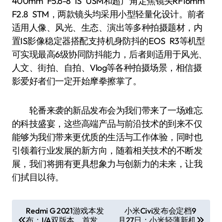
400mm F5.6-8 IS USM和超广角定焦镜头RF16mm
F2.8 STM，两款镜头均采用小型轻量化设计。前者
适用人像、风光、生态、演出等多种拍摄题材，内
置IS影像稳定器搭配支持机身防抖的EOS R3等机型
可实现最高6级协同防抖能力，后者则适用于风光、
人文、街拍、自拍、Vlog等各种拍摄场景，相信摄
影爱好者们一定开始摩拳擦掌了。
轮番来袭的新品发布会为我们带来了一场难忘
的科技盛宴，这些高端产品与前沿技术的到来不仅
能够为我们带来更优质的生活与工作体验，同时也
引领着行业发展的新方向，随着相关技术的不断发
展，我们将拥有更具想象力与创新力的未来，让我
们拭目以待。
文
Redmi G 2021游戏本发
小米Civi发布会定档9
布：I/A双版本，首发
月27日：小米轻薄新机