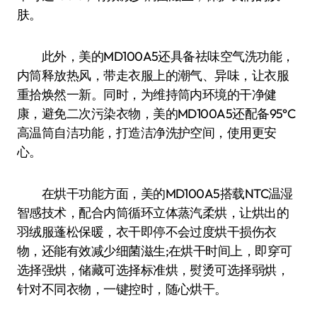
肤。
此外，美的MD100A5还具备祛味空气洗功能，
内筒释放热风，带走衣服上的潮气、异味，让衣服
重拾焕然一新。同时，为维持筒内环境的干净健
康，避免二次污染衣物，美的MD100A5还配备95°C
高温筒自洁功能，打造洁净洗护空间，使用更安
心。
在烘干功能方面，美的MD100A5搭载NTC温湿
智感技术，配合内筒循环立体蒸汽柔烘，让烘出的
羽绒服蓬松保暖，衣干即停不会过度烘干损伤衣
物，还能有效减少细菌滋生;在烘干时间上，即穿可
选择强烘，储藏可选择标准烘，熨烫可选择弱烘，
针对不同衣物，一键控时，随心烘干。