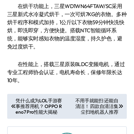
在烘干功能上，三星WD1WN64FTAW/SC采用
三星新式水冷凝式烘干，一次可烘7KG的衣物。多种
烘干程序和模式加持，1公斤以下衣物59分钟快洗快
烘，即洗即穿，方便快捷。搭载NTC智能循环系
统，能够实时感知衣物的温度湿度，持久护色，避
免过度烘干。
在性能上，搭载三星原装BLDC变频电机，通过
专业工程师协会认证，电机寿命长，保修年限长达
10年。
文
凭什么成为LOL手游赛
不用手就能扫 还能自
事推荐用机？ OPPO R
清洁！ 四款自清洁集
章
eno7 Pro性能大揭秘
尘扫地机器人推荐
导
航