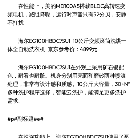
在性能上，美的MD100A5搭载BLDC高转速变
频电机，减阻降噪，运行时声音只有52分贝，安静
不打扰。
海尔EG100HBDC7SU1 10公斤变频滚筒洗烘一
体全自动洗衣机 京东参考价：4899元
海尔EG100HBDC7SU1在外观上采用矿石银配
色，耐看也耐脏。机身分别用亮面和磨砂两种喷漆
处理，非常有设计感和质感。10公斤大容量，30+N*
多种洗护程序选择，智能云洗护，能满足更多洗护
需求。
#p#副标题#e#
在洗涤功能上，海尔EG100HBDC7SU1使用了泵