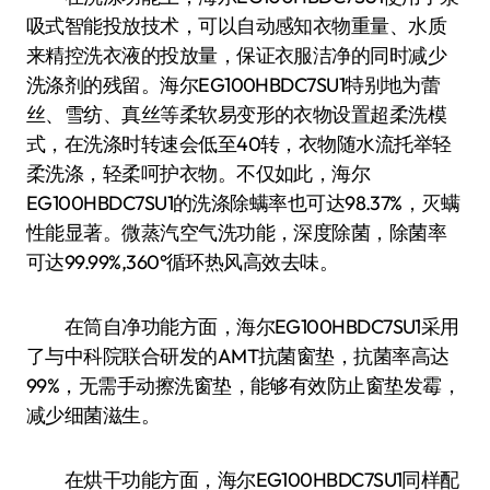
吸式智能投放技术，可以自动感知衣物重量、水质
来精控洗衣液的投放量，保证衣服洁净的同时减少
洗涤剂的残留。海尔EG100HBDC7SU1特别地为蕾
丝、雪纺、真丝等柔软易变形的衣物设置超柔洗模
式，在洗涤时转速会低至40转，衣物随水流托举轻
柔洗涤，轻柔呵护衣物。不仅如此，海尔
EG100HBDC7SU1的洗涤除螨率也可达98.37%，灭螨
性能显著。微蒸汽空气洗功能，深度除菌，除菌率
可达99.99%,360°循环热风高效去味。
在筒自净功能方面，海尔EG100HBDC7SU1采用
了与中科院联合研发的AMT抗菌窗垫，抗菌率高达
99%，无需手动擦洗窗垫，能够有效防止窗垫发霉，
减少细菌滋生。
在烘干功能方面，海尔EG100HBDC7SU1同样配