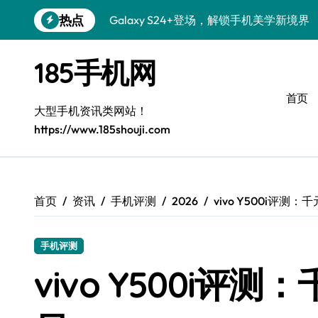
跳
热点
S26+颜值暴增！三星机皇美颜秘籍揭秘
转
到
Galaxy A56 5G登场，时尚旗舰新标杆！
内
185手机网
容
三星Galaxy S26解锁个性美颜新玩法
首页
Galaxy S25个性解锁：炫酷定制全攻略
大型手机资讯类网站！
https://www.185shouji.com
Galaxy C55 5G焕新秘籍：潮流定制，
Galaxy C55 5G登场，演绎三星美学新巅
Galaxy Z Flip6：折叠时尚，一瞬惊艳
首页
资讯
手机评测
2026
vivo Y500i评
Galaxy S25+闪亮登场，这样打扮秒变焦
手机评测
S25 Ultra颜值封神！定制主题潮爆登场
vivo Y500i