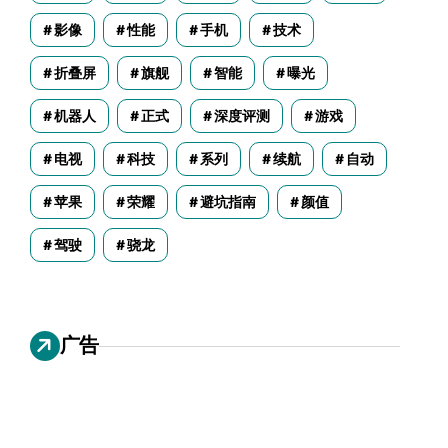
影像
性能
手机
技术
折叠屏
旗舰
智能
曝光
机器人
正式
深度评测
游戏
电视
科技
系列
续航
自动
苹果
荣耀
避坑指南
颜值
驾驶
骁龙
广告