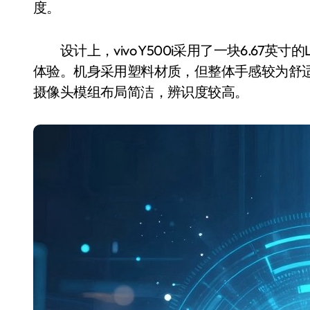
度。
设计上，vivo Y500i采用了一块6.67英寸
体验。机身采用塑料材质，但整体手感较为舒
摄像头模组布局简洁，辨识度较高。