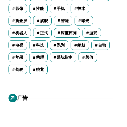
影像
性能
手机
技术
折叠屏
旗舰
智能
曝光
机器人
正式
深度评测
游戏
电视
科技
系列
续航
自动
苹果
荣耀
避坑指南
颜值
驾驶
骁龙
广告