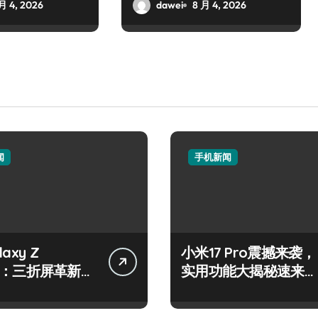
月 4, 2026
dawei
8 月 4, 2026
闻
手机新闻
axy Z
小米17 Pro震撼来袭，
old：三折屏革新，
实用功能大揭秘速来围
中智能新视界！
观！