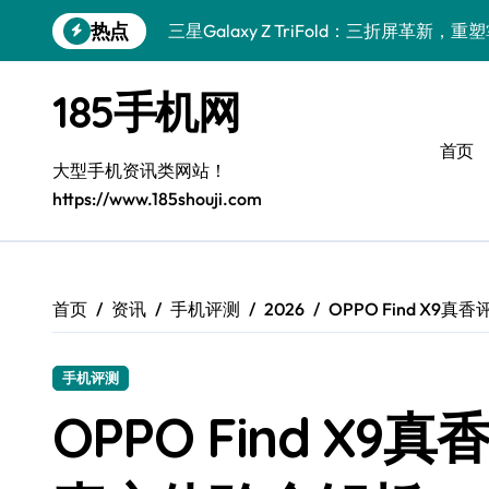
跳
热点
小米17 Pro震撼来袭，实用功能大揭秘速
转
到
三星Galaxy S26震撼来袭：创新科技
内
185手机网
容
三星Galaxy Z Fold7抢先揭秘！手机管
首页
S25 Ultra颜值封神！定制主题潮爆登场
大型手机资讯类网站！
https://www.185shouji.com
Galaxy S24+登场，解锁手机美学新境界
S26+颜值暴增！三星机皇美颜秘籍揭秘
Galaxy A56 5G登场，时尚旗舰新标杆！
首页
资讯
手机评测
2026
OPPO Find X
三星Galaxy S26解锁个性美颜新玩法
手机评测
vivo S50新功能大揭秘，优惠加持高效
OPPO Find X