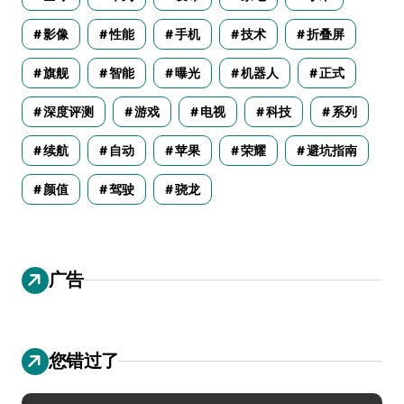
影像
性能
手机
技术
折叠屏
旗舰
智能
曝光
机器人
正式
深度评测
游戏
电视
科技
系列
续航
自动
苹果
荣耀
避坑指南
颜值
驾驶
骁龙
广告
您错过了