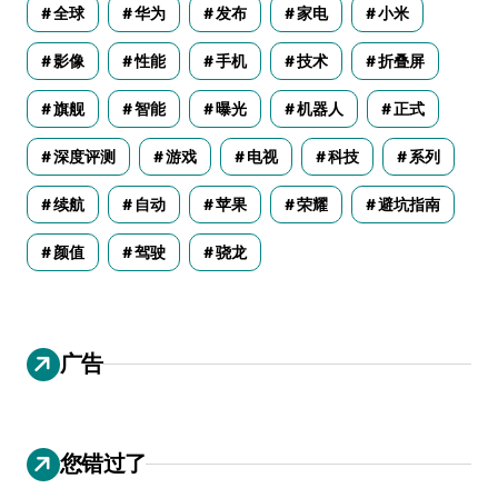
全球
华为
发布
家电
小米
影像
性能
手机
技术
折叠屏
旗舰
智能
曝光
机器人
正式
深度评测
游戏
电视
科技
系列
续航
自动
苹果
荣耀
避坑指南
颜值
驾驶
骁龙
广告
您错过了