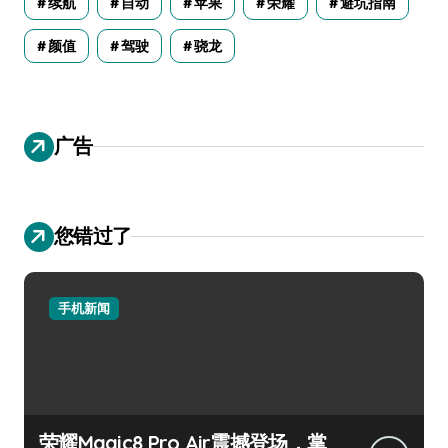
续航
自动
苹果
荣耀
避坑指南
颜值
驾驶
骁龙
广告
您错过了
手机新闻
荣耀Magic8 Pro Air震撼登场，掌