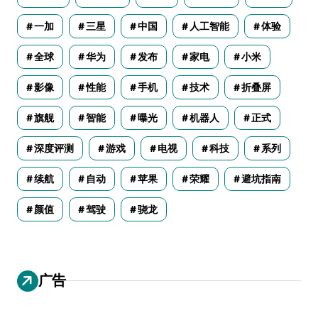
一加
三星
中国
人工智能
体验
全球
华为
发布
家电
小米
影像
性能
手机
技术
折叠屏
旗舰
智能
曝光
机器人
正式
深度评测
游戏
电视
科技
系列
续航
自动
苹果
荣耀
避坑指南
颜值
驾驶
骁龙
广告