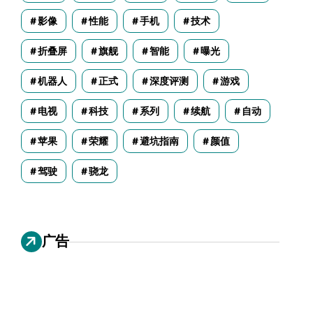
影像
性能
手机
技术
折叠屏
旗舰
智能
曝光
机器人
正式
深度评测
游戏
电视
科技
系列
续航
自动
苹果
荣耀
避坑指南
颜值
驾驶
骁龙
广告