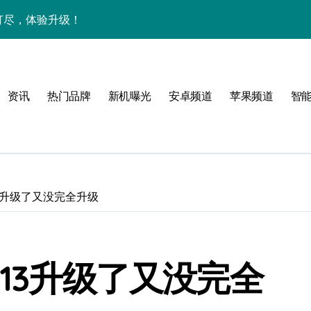
网打尽，体验升级！
新资讯技巧一网打尽！
解析+超实用技巧一网打尽！
资讯
热门品牌
新机曝光
安卓频道
苹果频道
智
重塑掌心极致体验！
一文全掌握！
智能科技新体验！
，速览升级亮点！
e 13升级了又没完全升级
惠速来把握！
新科技引领未来新体验！
ne 13升级了又没完全
智享一手资讯新体验！