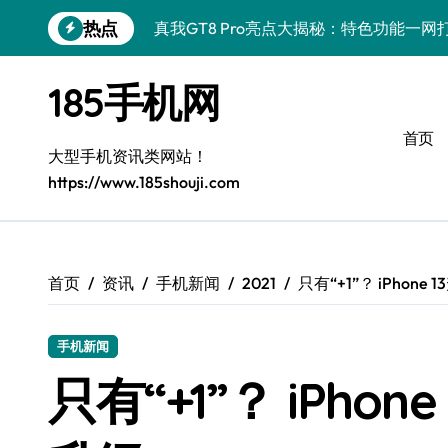
跳
热点
真我GT8 Pro亮点大揭秘：特色功能一
转
到
荣耀500 Pro携手MOLLY来袭，玩机
内
185手机网
容
OPPO Find X9 Pro深度揭秘：亮点
首页
vivo S50 Pro mini来袭：小屏旗舰，
大型手机资讯类网站！
https://www.185shouji.com
REDMI K90深度揭秘：超强配置亮点，
三星W26重磅来袭！速览资讯，畅享前沿
iPhone 17e重磅来袭：性能配置双飞跃
首页
资讯
手机新闻
2021
只有“+1”？ iPhon
华为nova 15 Ultra新功能解锁，限时优
手机新闻
三星Galaxy Z Fold7：掌中折叠，创
只有“+1”？ iPho
荣耀Magic8 Pro Air震撼登场，掌中