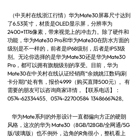
（中关村在线浙江行情）华为Mate30屏幕尺寸达到
了6.53英寸，材质是OLED显示屏，分辨率为
2400×1176像素，带来视觉上的冲击力。除了硬件和
功能，华为Mate30 Pro和华为Mate30在防水方面的
级别是不一样的，前者是IP68级别，后者是IP53级
别。无论你选择的是华为Mate30还是华为Mate30
Pro，都可以拥有旗舰级别的享受。目前，华为
Mate30在中关村在线认证经销商“余姚姚江数码(刷
卡分期)”处有售，报价4999（购买直降500元）。有
需要的朋友可以咨询商家详情，【联系电话】：
0574-62334455、0574-22700584 13486667428。
华为Mate系列的外形设计一直都偏向方正的硬朗
风格，这次的华为 Mate30（8GB/128GB/全网通/5G
版/玻璃版）也不例外，边角的R角很小，整机看上