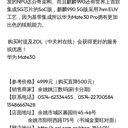
发的NPU达芬奇架构。而且麒麟990还有世界上首款
集成5G芯片的SoC版，麒麟990 5G版采用7nm EUV
工艺，因为基带集成所以华为Mate30 Pro拥有更加
出色的续航能力。
购买时提及ZOL（中关村在线）会获得更好的服务
或优惠！
华为 Mate30
【参考价格】4999元（购买直降500元）
【销售商家】 余姚姚江数码(刷卡分期)
【联系电话】 0574-62334455、0574-22700584
13486667428
【店面地址】 余姚市城区酱园街45-46号
余姚市阳明西路175号（书城金栗旺对面）
【网店地址】 http://s.zol.com.cn/shop_184401/