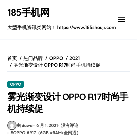
跳
185手机网
转
到
内
大型手机资讯类网站！ https://www.185shouji.com
容
首页
热门品牌
OPPO
2021
雾光渐变设计 OPPO R17时尚手机持续促
OPPO
雾光渐变设计 OPPO R17时尚手
机持续促
由 dawei
6 月 1, 2021
没有评论
#
OPPO
#
R17（6GB
#
RAM/全网通）