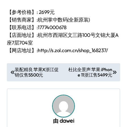
【参考价格】: 2699元
【销售商家】:杭州掌中数码(全新原装)
【联系电话】:17774000678
【店面地址】:杭州市西湖区文三路100号文锦大厦A
座7层704室
【网店地址】:http://s.zol.com.cn/shop_168237/
文
装配精良 苹果X浙江促
杜比全景声 苹果 iPhon
销仅售5500元
e 11浙江售5499元
章
导
航
由
dawei