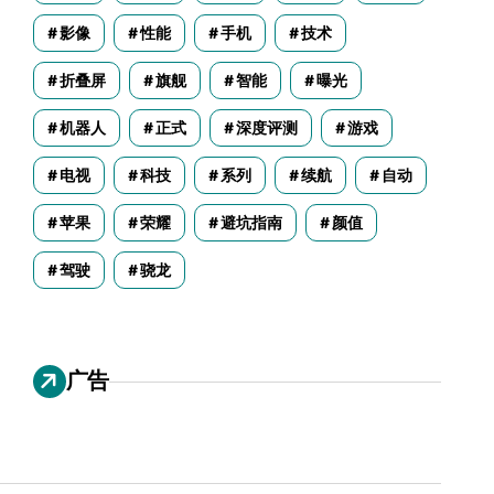
影像
性能
手机
技术
折叠屏
旗舰
智能
曝光
机器人
正式
深度评测
游戏
电视
科技
系列
续航
自动
苹果
荣耀
避坑指南
颜值
驾驶
骁龙
广告