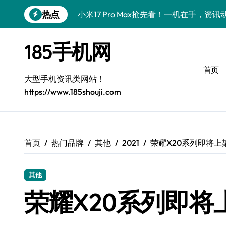
跳
热点
小米17 Pro Max抢先看！一机在手，资
转
到
荣耀ROBOT PHONE：资讯随行，一手
内
185手机网
容
REDMI K90深度揭秘：硬核配置+发售
首页
荣耀Magic V6来袭！一屏掌控，解锁高
大型手机资讯类网站！
https://www.185shouji.com
iPhone 17 Pro重磅来袭：性能大跃升
荣耀500 Pro携MOLLY来袭，速览手机
一加Turbo 6震撼来袭：性能飙升，速览
首页
热门品牌
其他
2021
荣耀X20系列即将上
荣耀ROBOT PHONE：轻触瞬间，24
其他
iPhone Air震撼来袭：性能飙升，揭秘
荣耀X20系列即将
独家揭秘！三星Galaxy Z Flip7 FE新