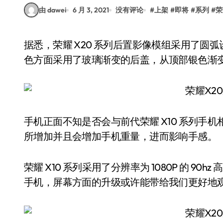
由 dawei
6 月 3, 2021
没有评论
#
上架
#
即将
#
系列
#
荣
据悉，荣耀 X20 系列后置影像模组采用了圆弧设计，将搭载后置三摄影像系统。据图爆料某个配
色方面采用了玻璃渐变的后盖，从顶部银色渐
手机正面不知是否会与前代荣耀 X10 系列手
所增加并且会增加手机重量，进而影响手感。
荣耀 X10 系列采用了分辨率为 1080P 的 90
手机，屏幕方面的升级或许能带给我们更好地