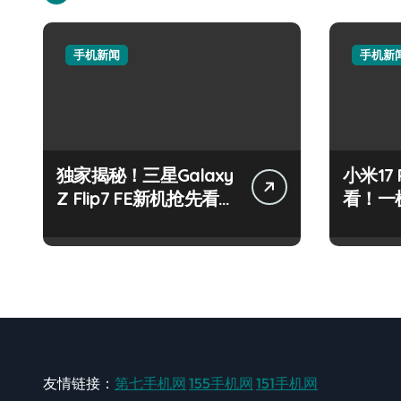
手机新闻
手机新
独家揭秘！三星Galaxy
小米17 
Z Flip7 FE新机抢先看亮
看！一
点纷呈
态全掌
友情链接：
第七手机网
155手机网
151手机网