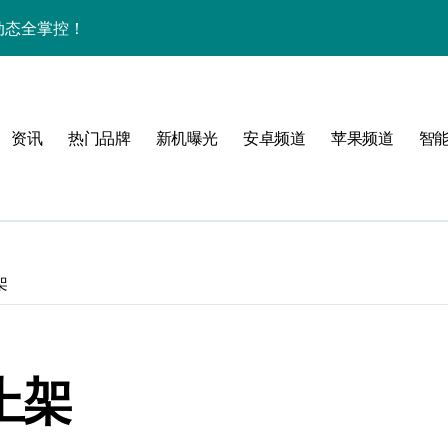
讯动态全掌控！
掌控世界最新动态！
信息，一篇全搞定！
资讯
热门品牌
新机曝光
安卓频道
苹果频道
智
效玩机新姿势
，开启手机新纪元！
前沿科技新风尚！
全新升级亮点！
架
小时智享资讯新体验！
新品五大核心亮点！
上架
机抢先看亮点纷呈