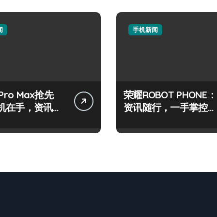
闻
手机新闻
Pro Max抢先
荣耀ROBOT PHONE：
机在手，资讯动
资讯随行，一手掌控世
控！
界最新动态！