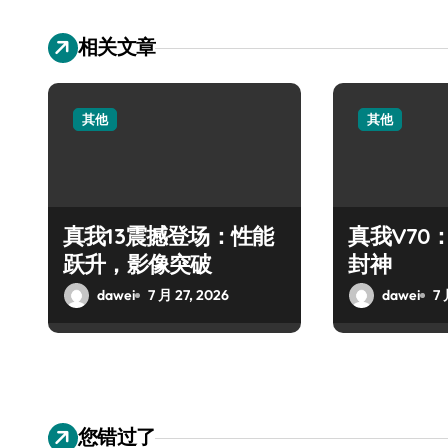
相关文章
其他
其他
真我13震撼登场：性能
真我V70
跃升，影像突破
封神
dawei
7 月 27, 2026
dawei
7 
您错过了