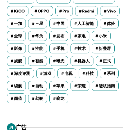
IQOO
OPPO
Pro
Redmi
Vivo
一加
三星
中国
人工智能
体验
全球
华为
发布
家电
小米
影像
性能
手机
技术
折叠屏
旗舰
智能
曝光
机器人
正式
深度评测
游戏
电视
科技
系列
续航
自动
苹果
荣耀
避坑指南
颜值
驾驶
骁龙
广告