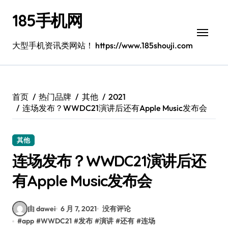
跳
185手机网
转
到
内
大型手机资讯类网站！ https://www.185shouji.com
容
首页
热门品牌
其他
2021
连场发布？WWDC21演讲后还有Apple Music发布会
其他
连场发布？WWDC21演讲后还
有Apple Music发布会
由 dawei
6 月 7, 2021
没有评论
#
app
#
WWDC21
#
发布
#
演讲
#
还有
#
连场