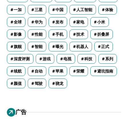
一加
三星
中国
人工智能
体验
全球
华为
发布
家电
小米
影像
性能
手机
技术
折叠屏
旗舰
智能
曝光
机器人
正式
深度评测
游戏
电视
科技
系列
续航
自动
苹果
荣耀
避坑指南
颜值
驾驶
骁龙
广告