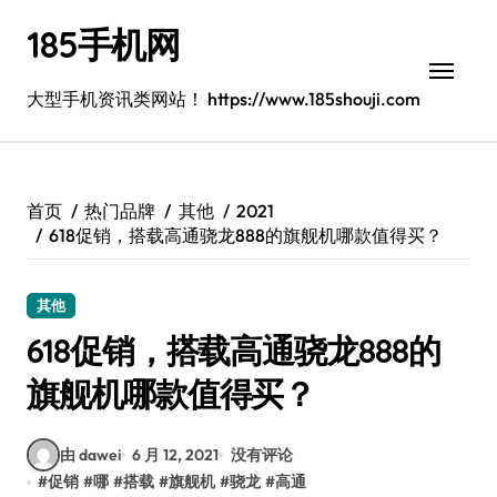
跳
185手机网
转
到
内
大型手机资讯类网站！ https://www.185shouji.com
容
首页
热门品牌
其他
2021
618促销，搭载高通骁龙888的旗舰机哪款值得买？
其他
618促销，搭载高通骁龙888的
旗舰机哪款值得买？
由 dawei
6 月 12, 2021
没有评论
#
促销
#
哪
#
搭载
#
旗舰机
#
骁龙
#
高通