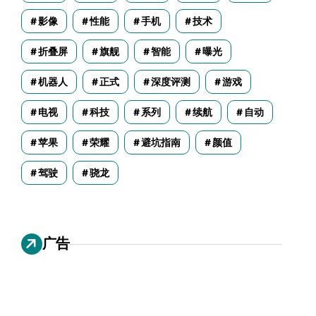
影像
性能
手机
技术
折叠屏
旗舰
智能
曝光
机器人
正式
深度评测
游戏
电视
科技
系列
续航
自动
苹果
荣耀
避坑指南
颜值
驾驶
骁龙
广告