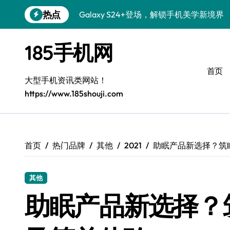
跳
热点
Galaxy S24+登场，解锁手机美学新境界
转
到
S26+颜值暴增！三星机皇美颜秘籍揭秘
内
185手机网
容
Galaxy A56 5G登场，时尚旗舰新标杆！
首页
三星Galaxy S26解锁个性美颜新玩法
大型手机资讯类网站！
https://www.185shouji.com
Galaxy S25个性解锁：炫酷定制全攻略
Galaxy C55 5G焕新秘籍：潮流定制，
Galaxy C55 5G登场，演绎三星美学新巅
首页
热门品牌
其他
2021
助眠产品新选择？筑
Galaxy Z Flip6：折叠时尚，一瞬惊艳
其他
Galaxy S25+闪亮登场，这样打扮秒变焦
助眠产品新选择？
S25 Ultra颜值封神！定制主题潮爆登场