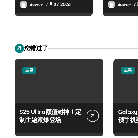
dawei
7 月 27, 2026
dawei
7 
您错过了
三星
三星
S25 Ultra颜值封神！定
Galax
制主题潮爆登场
锁手机