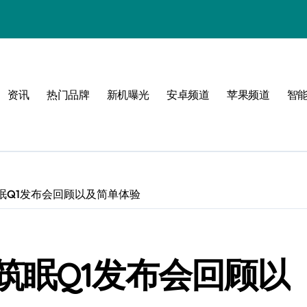
资讯
热门品牌
新机曝光
安卓频道
苹果频道
智
玩转无限可能
峰
眠Q1发布会回顾以及简单体验
点！
筑眠Q1发布会回顾以