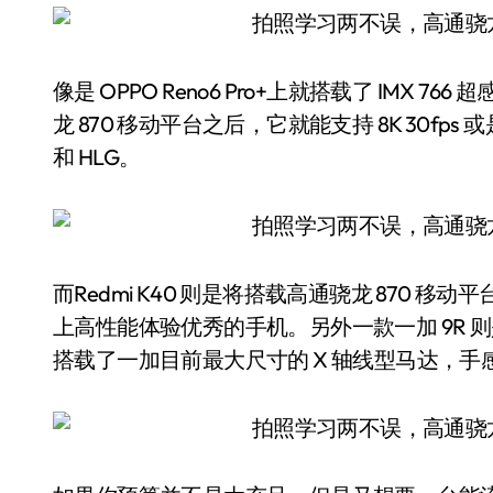
像是 OPPO Reno6 Pro+上就搭载了 IMX
龙 870 移动平台之后，它就能支持 8K 30fps 或
和 HLG。
而Redmi K40 则是将搭载高通骁龙 870 移
上高性能体验优秀的手机。另外一款一加 9R 则
搭载了一加目前最大尺寸的 X 轴线型马达，手