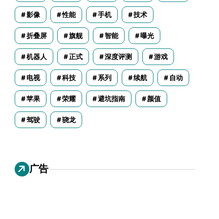
影像
性能
手机
技术
折叠屏
旗舰
智能
曝光
机器人
正式
深度评测
游戏
电视
科技
系列
续航
自动
苹果
荣耀
避坑指南
颜值
驾驶
骁龙
广告