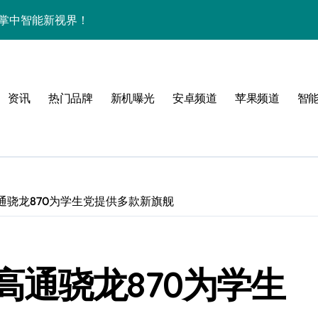
，重塑掌中智能新视界！
来围观！
集结，重塑手机新体验！
资讯
热门品牌
新机曝光
安卓频道
苹果频道
智
家带你探新亮点
通骁龙870为学生党提供多款新旗舰
高通骁龙870为学生
玩机新体验！