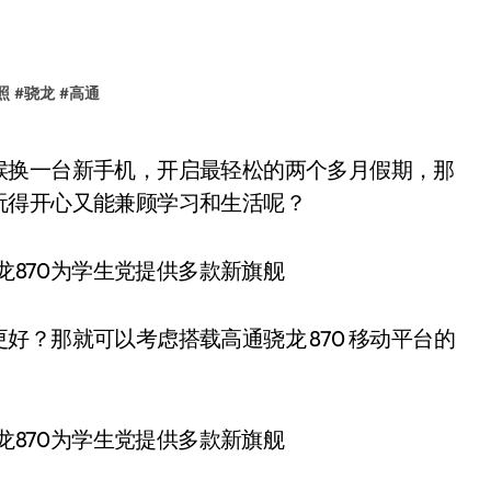
照
#
骁龙
#
高通
玩得开心又能兼顾学习和生活呢？
？那就可以考虑搭载高通骁龙 870 移动平台的