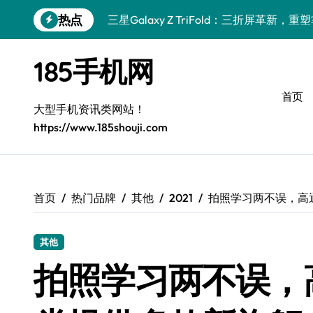
跳
热点
三星Galaxy Z TriFold：三折屏革新
转
到
小米17 Pro震撼来袭，实用功能大揭秘速
内
185手机网
容
三星Galaxy S26震撼来袭：创新科技
首页
三星Galaxy Z Fold7抢先揭秘！手机管
大型手机资讯类网站！
https://www.185shouji.com
S25 Ultra颜值封神！定制主题潮爆登场
Galaxy S24+登场，解锁手机美学新境界
S26+颜值暴增！三星机皇美颜秘籍揭秘
首页
热门品牌
其他
2021
拍照学习两不误，高
Galaxy A56 5G登场，时尚旗舰新标杆！
其他
三星Galaxy S26解锁个性美颜新玩法
拍照学习两不误，
vivo S50新功能大揭秘，优惠加持高效