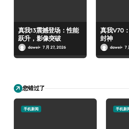
真我13震撼登场：性能
真我V70
跃升，影像突破
封神
dawei
7 月 27, 2026
dawei
7 
您错过了
手机新闻
手机新