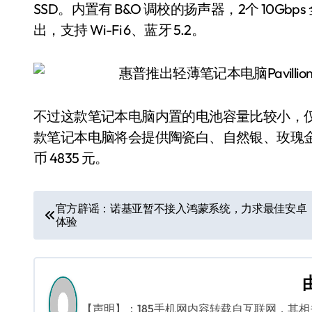
SSD。内置有 B&O 调校的扬声器，2个 10Gbps 全功
出，支持 Wi-Fi 6、蓝牙 5.2。
不过这款笔记本电脑内置的电池容量比较小，仅有
款笔记本电脑将会提供陶瓷白、自然银、玫瑰金
币 4835 元。
文
官方辟谣：诺基亚暂不接入鸿蒙系统，力求最佳安卓
体验
章
导
航
【声明】：185手机网内容转载自互联网，其