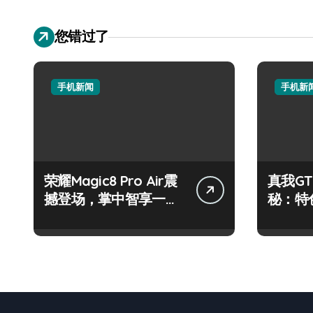
您错过了
手机新闻
手机新
荣耀Magic8 Pro Air震
真我GT
撼登场，掌中智享一手
秘：特
资讯新体验！
尽，体