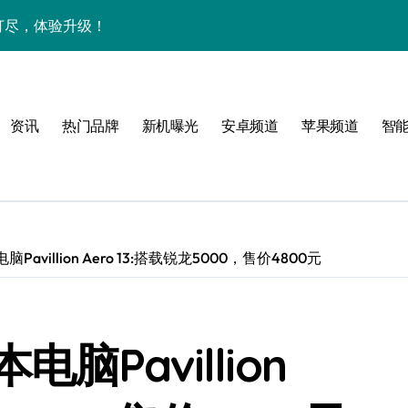
网打尽，体验升级！
新资讯技巧一网打尽！
解析+超实用技巧一网打尽！
资讯
热门品牌
新机曝光
安卓频道
苹果频道
智
重塑掌心极致体验！
一文全掌握！
智能科技新体验！
，速览升级亮点！
villion Aero 13:搭载锐龙5000，售价4800元
惠速来把握！
新科技引领未来新体验！
Pavillion
智享一手资讯新体验！