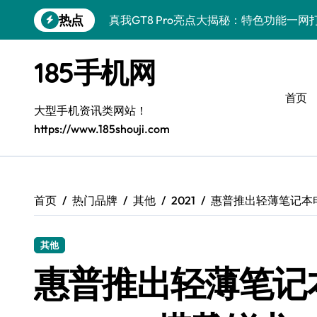
跳
热点
真我GT8 Pro亮点大揭秘：特色功能一
转
到
荣耀500 Pro携手MOLLY来袭，玩机
内
185手机网
容
OPPO Find X9 Pro深度揭秘：亮点
首页
vivo S50 Pro mini来袭：小屏旗舰，
大型手机资讯类网站！
https://www.185shouji.com
REDMI K90深度揭秘：超强配置亮点，
三星W26重磅来袭！速览资讯，畅享前沿
iPhone 17e重磅来袭：性能配置双飞跃
首页
热门品牌
其他
2021
惠普推出轻薄笔记本电脑Pa
华为nova 15 Ultra新功能解锁，限时优
其他
三星Galaxy Z Fold7：掌中折叠，创
惠普推出轻薄笔记本电脑
荣耀Magic8 Pro Air震撼登场，掌中