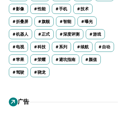
影像
性能
手机
技术
折叠屏
旗舰
智能
曝光
机器人
正式
深度评测
游戏
电视
科技
系列
续航
自动
苹果
荣耀
避坑指南
颜值
驾驶
骁龙
广告