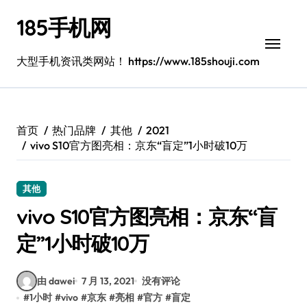
跳
185手机网
转
到
内
大型手机资讯类网站！ https://www.185shouji.com
容
首页
热门品牌
其他
2021
vivo S10官方图亮相：京东“盲定”1小时破10万
其他
vivo S10官方图亮相：京东“盲
定”1小时破10万
由 dawei
7 月 13, 2021
没有评论
#
1小时
#
vivo
#
京东
#
亮相
#
官方
#
盲定